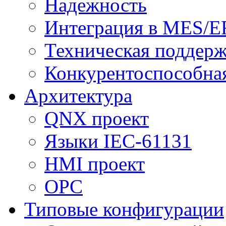
Надежность
Интеграция в MES/E
Техническая поддер
Конкурентоспособна
Архитектура
QNX проект
Языки IEC-61131
HMI проект
ОPC
Типовые конфигурации