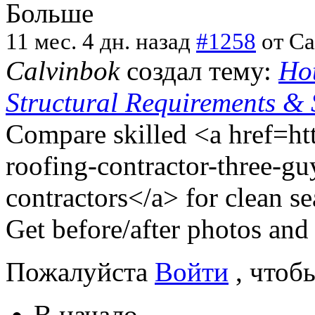
Больше
11 мес. 4 дн. назад
#1258
от
Ca
Calvinbok
создал тему:
Ho
Structural Requirements & 
Compare skilled <a href=htt
roofing-contractor-three-g
contractors</a> for clean se
Get before/after photos and 
Пожалуйста
Войти
, чтоб
В начало