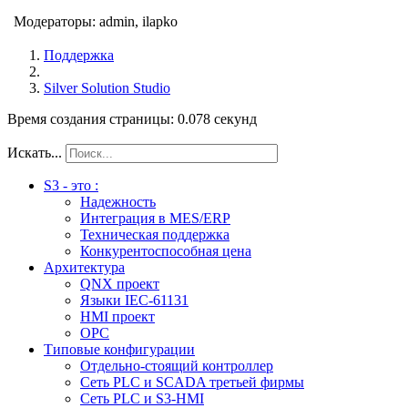
Модераторы:
admin
,
ilapko
Поддержка
Silver Solution Studio
Время создания страницы: 0.078 секунд
Искать...
S3 - это :
Надежность
Интеграция в MES/ERP
Техническая поддержка
Конкурентоспособная цена
Архитектура
QNX проект
Языки IEC-61131
HMI проект
ОPC
Типовые конфигурации
Отдельно-стоящий контроллер
Сеть PLC и SCADA третьей фирмы
Сеть PLC и S3-HMI