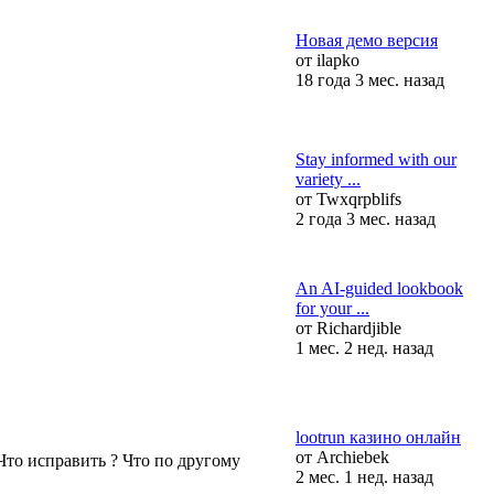
Новая демо версия
от
ilapko
18 года 3 мес. назад
Stay informed with our
variety ...
от
Twxqrpblifs
2 года 3 мес. назад
An AI-guided lookbook
for your ...
от
Richardjible
1 мес. 2 нед. назад
lootrun казино онлайн
от
Archiebek
Что исправить ? Что по другому
2 мес. 1 нед. назад