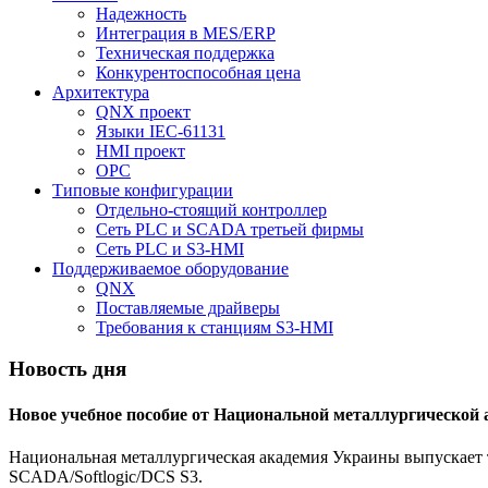
Надежность
Интеграция в MES/ERP
Техническая поддержка
Конкурентоспособная цена
Архитектура
QNX проект
Языки IEC-61131
HMI проект
ОPC
Типовые конфигурации
Отдельно-стоящий контроллер
Сеть PLC и SCADA третьей фирмы
Сеть PLC и S3-HMI
Поддерживаемое оборудование
QNX
Поставляемые драйверы
Требования к станциям S3-HMI
Новость дня
Новое учебное пособие от Национальной металлургической
Национальная металлургическая академия Украины выпускает т
SCADA/Softlogic/DCS S3.