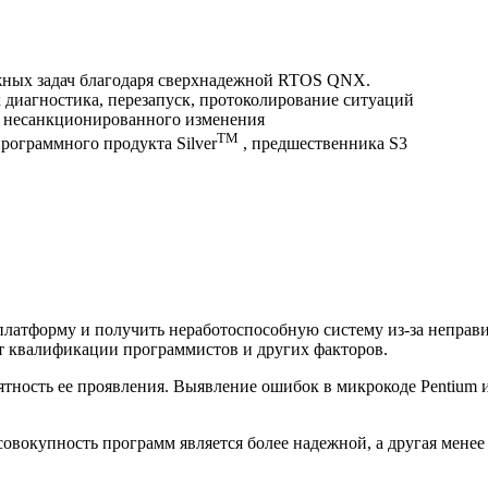
важных задач благодаря сверхнадежной RTOS QNX.
х диагностика, перезапуск, протоколирование ситуаций
от несанкционированного изменения
TM
программного продукта Silver
, предшественника S3
латформу и получить неработоспособную систему из-за неправи
т квалификации программистов и других факторов.
ятность ее проявления. Выявление ошибок в микрокоде Pentium 
овокупность программ является более надежной, а другая менее