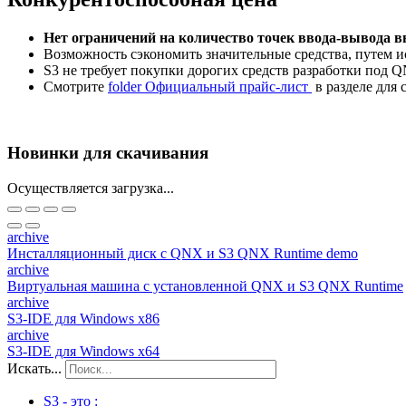
Нет ограничений на количество точек ввода-вывода в
Возможность сэкономить значительные средства, путем и
S3 не требует покупки дорогих средств разработки под
Cмотрите
folder
Официальный прайс-лист
в разделе для 
Новинки для скачивания
Осуществляется загрузка...
archive
Инсталляционный диск с QNX и S3 QNX Runtime demo
archive
Виртуальная машина c установленной QNX и S3 QNX Runtime
archive
S3-IDE для Windows x86
archive
S3-IDE для Windows x64
Искать...
S3 - это :