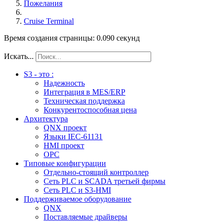
Пожелания
Cruise Terminal
Время создания страницы: 0.090 секунд
Искать...
S3 - это :
Надежность
Интеграция в MES/ERP
Техническая поддержка
Конкурентоспособная цена
Архитектура
QNX проект
Языки IEC-61131
HMI проект
ОPC
Типовые конфигурации
Отдельно-стоящий контроллер
Сеть PLC и SCADA третьей фирмы
Сеть PLC и S3-HMI
Поддерживаемое оборудование
QNX
Поставляемые драйверы