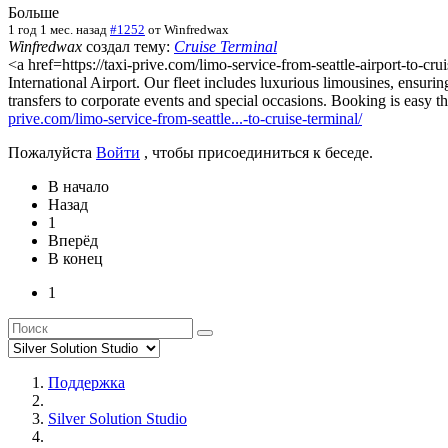
Больше
1 год 1 мес. назад
#1252
от
Winfredwax
Winfredwax
создал тему:
Cruise Terminal
<a href=https://taxi-prive.com/limo-service-from-seattle-airport-to-cr
International Airport. Our fleet includes luxurious limousines, ensurin
transfers to corporate events and special occasions. Booking is easy 
prive.com/limo-service-from-seattle...-to-cruise-terminal/
Пожалуйста
Войти
, чтобы присоединиться к беседе.
В начало
Назад
1
Вперёд
В конец
1
Поддержка
Silver Solution Studio