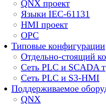
QNX проект
Языки IEC-61131
HMI проект
ОPC
Типовые конфигурации
Отдельно-стоящий к
Сеть PLC и SCADA т
Сеть PLC и S3-HMI
Поддерживаемое обору
QNX