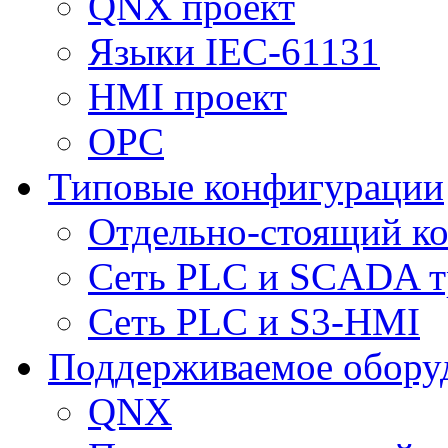
QNX проект
Языки IEC-61131
HMI проект
ОPC
Типовые конфигурации
Отдельно-стоящий к
Сеть PLC и SCADA т
Сеть PLC и S3-HMI
Поддерживаемое обору
QNX